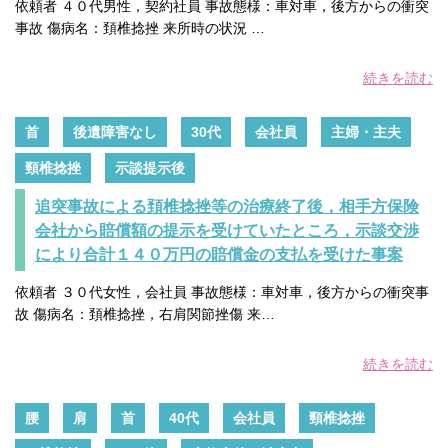
依頼者 ４０代男性，契約社員 事故態様：車対車，後方からの衝突
事故 傷病名：頚椎捻挫 来所時の状況 …
続きを読む
首
後遺障害なし
30代
会社員
主婦・主夫
頸椎捻挫
示談提示後
追突事故による頚椎捻挫等の治療終了後，相手方保険
会社から賠償額の提示を受けていたところ，示談交渉
により合計１４０万円の賠償金の支払を受けた事案
依頼者 ３０代女性，会社員 事故態様：車対車，後方からの衝突事
故 傷病名：頚椎捻挫，右肩関節挫傷 来…
続きを読む
腰
肩
首
40代
会社員
頸椎捻挫