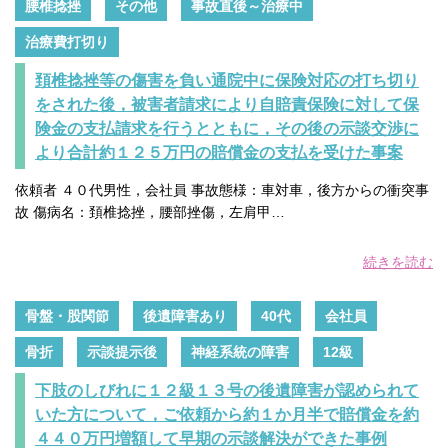
腰椎捻挫
その他
事故直後～治療中
治療費打切り
頚椎捻挫等の傷害を負い通院中に保険対応の打ち切り
をされた後，被害者請求により自賠責保険に対して保
険金の支払請求を行うとともに，その後の示談交渉に
より合計約１２５万円の賠償金の支払を受けた事案
依頼者 ４０代男性，会社員 事故態様：車対車，後方からの衝突事
故 傷病名：頚椎捻挫，腰部挫傷，左肩甲…
続きを読む
骨盤・股関節
後遺障害あり
40代
会社員
骨折
示談提示後
神経系統の障害
12級
下肢のしびれに１２級１３号の後遺障害が認められて
いた方について，ご依頼から約１か月半で賠償金を約
４４０万円増額して早期の示談解決ができた事例