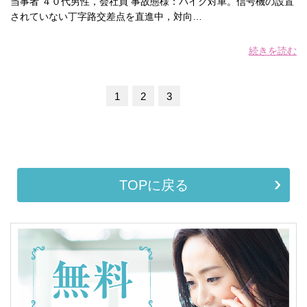
当事者 ４０代男性，会社員 事故態様：バイク対車。信号機の設置
されていない丁字路交差点を直進中，対向…
続きを読む
1
2
3
TOPに戻る