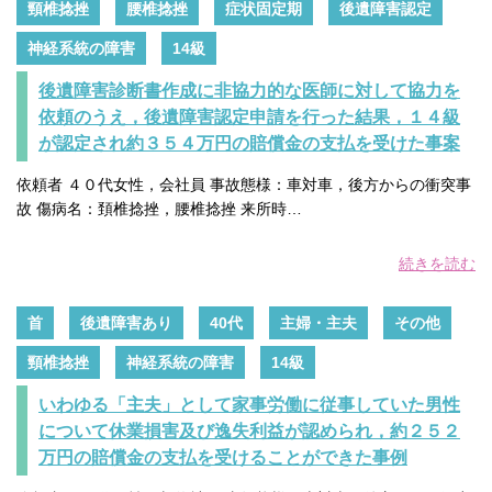
頸椎捻挫
腰椎捻挫
症状固定期
後遺障害認定
神経系統の障害
14級
後遺障害診断書作成に非協力的な医師に対して協力を
依頼のうえ，後遺障害認定申請を行った結果，１４級
が認定され約３５４万円の賠償金の支払を受けた事案
依頼者 ４０代女性，会社員 事故態様：車対車，後方からの衝突事
故 傷病名：頚椎捻挫，腰椎捻挫 来所時…
続きを読む
首
後遺障害あり
40代
主婦・主夫
その他
頸椎捻挫
神経系統の障害
14級
いわゆる「主夫」として家事労働に従事していた男性
について休業損害及び逸失利益が認められ，約２５２
万円の賠償金の支払を受けることができた事例