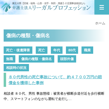
東北６県【宮城・福島・山形・岩手・秋田・青森】の交通事故相談なら
ホーム
傷病の種類・傷病名
死亡・後遺障害
死亡
年代
80代
職業
無職
傷病の種類・傷病名
頭部外傷
相談時の状況
８０代男性の死亡事故について、約４７００万円の賠
償金を獲得した事例
相談者 ８０代、男性 事故態様：被害者が横断歩道付近を歩行横断
中、スマートフォンのながら運転で走行し…