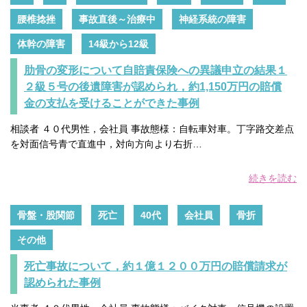
腰椎捻挫
事故直後～治療中
神経系統の障害
体幹の障害
14級から12級
肋骨の変形について自賠責保険への異議申立の結果１
２級５号の後遺障害が認められ，約1,150万円の賠償
金の支払を受けることができた事例
相談者 ４０代男性，会社員 事故態様：自転車対車。丁字路交差点
を対面信号青で直進中，対向方向より右折…
続きを読む
骨盤・股関節
死亡
40代
会社員
骨折
その他
死亡事故について，約１億１２００万円の賠償請求が
認められた事例