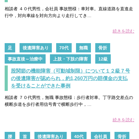
相談者 ４０代男性，会社員 事故態様：車対車。直線道路を直進走
行中，対向車線を対向方向より走行してき…
続きを読む
足
後遺障害あり
70代
無職
骨折
事故直後～治療中
上肢・下肢の障害
12級
股関節の機能障害（可動域制限）について１２級７号
の後遺障害が認められ，約1,260万円の賠償金の支払
を受けることができた事例
相談者 ７０代男性，無職 事故態様：歩行者対車。丁字路交差点の
横断歩道を歩行者用信号青で横断歩行中，…
続きを読む
腰
首
後遺障害あり
40代
会社員
骨折