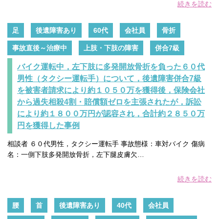
続きを読む
足
後遺障害あり
60代
会社員
骨折
事故直後～治療中
上肢・下肢の障害
併合7級
バイク運転中，左下肢に多発開放骨折を負った６０代
男性（タクシー運転手）について，後遺障害併合7級
を被害者請求により約１０５０万を獲得後，保険会社
から過失相殺4割・賠償額ゼロを主張されたが，訴訟
により約１８００万円が認容され，合計約２８５０万
円を獲得した事例
相談者 ６０代男性，タクシー運転手 事故態様：車対バイク 傷病
名：一側下肢多発開放骨折，左下腿皮膚欠…
続きを読む
腰
首
後遺障害あり
40代
会社員