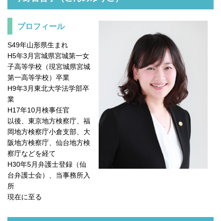
プロフィール
S49年山形県生まれ
H5年3月宮城県宮城第一女
子高等学校（現宮城県宮城
第一高等学校）卒業
H9年3月東北大学法学部卒
業
H17年10月検事任官
以後、東京地方検察庁、福
岡地方検察庁小倉支部、大
阪地方検察庁、仙台地方検
察庁などを経て
H30年5月弁護士登録（仙
台弁護士会）、当事務所入
所
現在に至る