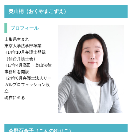
奥山梢（おくやまこずえ）
プロフィール
山形県生まれ
東京大学法学部卒業
H14年10月弁護士登録
（仙台弁護士会）
H17年4月高田・奥山法律
事務所を開設
H24年6月弁護士法人リー
ガルプロフェッション設
立
現在に至る
今野百合子（こんのゆりこ）