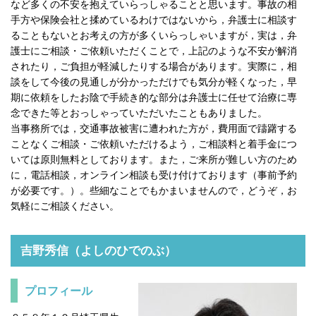
など多くの不安を抱えていらっしゃることと思います。事故の相
手方や保険会社と揉めているわけではないから，弁護士に相談す
ることもないとお考えの方が多くいらっしゃいますが，実は，弁
護士にご相談・ご依頼いただくことで，上記のような不安が解消
されたり，ご負担が軽減したりする場合があります。実際に，相
談をして今後の見通しが分かっただけでも気分が軽くなった，早
期に依頼をしたお陰で手続き的な部分は弁護士に任せて治療に専
念できた等とおっしゃっていただいたこともありました。
当事務所では，交通事故被害に遭われた方が，費用面で躊躇する
ことなくご相談・ご依頼いただけるよう，ご相談料と着手金につ
いては原則無料としております。また，ご来所が難しい方のため
に，電話相談，オンライン相談も受け付けております（事前予約
が必要です。）。些細なことでもかまいませんので，どうぞ，お
気軽にご相談ください。
吉野秀信（よしのひでのぶ）
プロフィール