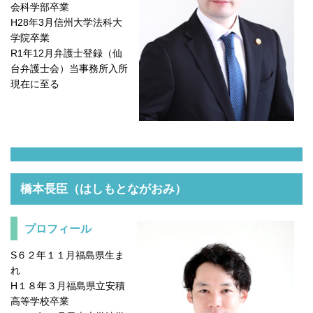
会科学部卒業
H28年3月信州大学法科大
学院卒業
R1年12月弁護士登録（仙
台弁護士会）当事務所入所
現在に至る
橋本長臣（はしもとながおみ）
プロフィール
S６２年１１月福島県生ま
れ
H１８年３月福島県立安積
高等学校卒業