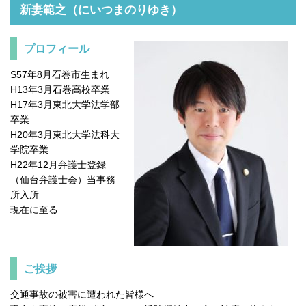
新妻範之（にいつまのりゆき）
プロフィール
S57年8月石巻市生まれ
H13年3月石巻高校卒業
H17年3月東北大学法学部
卒業
H20年3月東北大学法科大
学院卒業
H22年12月弁護士登録
（仙台弁護士会）当事務
所入所
現在に至る
ご挨拶
交通事故の被害に遭われた皆様へ