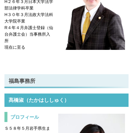
H２６年３月日本大学法学
部法律学科卒業
H３０年３月法政大学法科
大学院卒業
R４年４月弁護士登録（仙
台弁護士会）当事務所入
所
現在に至る
福島事務所
髙橋淑（たかはししゅく）
プロフィール
Ｓ５８年５月岩手県生ま