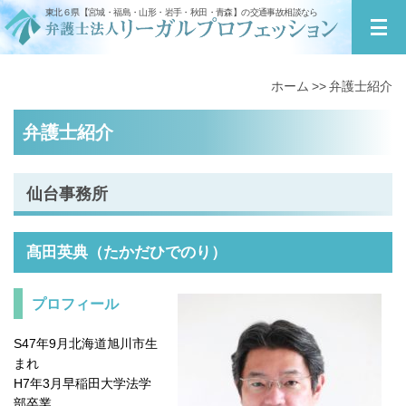
東北６県【宮城・福島・山形・岩手・秋田・青森】の交通事故相談なら
ホーム
弁護士紹介
弁護士紹介
仙台事務所
髙田英典（たかだひでのり）
プロフィール
S47年9月北海道旭川市生
まれ
H7年3月早稲田大学法学
部卒業