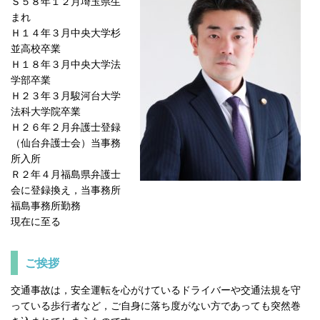
Ｓ５８年１２月埼玉県生
まれ
Ｈ１４年３月中央大学杉
並高校卒業
Ｈ１８年３月中央大学法
学部卒業
Ｈ２３年３月駿河台大学
法科大学院卒業
Ｈ２６年２月弁護士登録
（仙台弁護士会）当事務
所入所
Ｒ２年４月福島県弁護士
会に登録換え，当事務所
福島事務所勤務
現在に至る
ご挨拶
交通事故は，安全運転を心がけているドライバーや交通法規を守
っている歩行者など，ご自身に落ち度がない方であっても突然巻