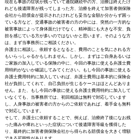
現在も事故の症状が残っていて通院継続中の方、治療は終えたけ
れども後遺障害が残ってしまった方、治療を終えて加害者側保険
会社から賠償金が提示されたけれども妥当な金額か分からず困っ
ている方など、交通事故の被害者の方の中には、突然の一方的な
被害事故によって身体面だけでなく、精神面にも大きな不安、負
担を感じている方が多いのではないかと思います。そのような方
は、まず当事務所にご相談ください。
弁護士に相談し、依頼するとなると、費用のことを気にされる方
もいらっしゃるかもしれません。しかし、まずはご自身あるいは
ご家族の加入している保険の中に、今回の事故に使える弁護士費
用特約がないか確認してみてください。もし今回の事故に使える
弁護士費用特約に加入していれば、弁護士費用は基本的に保険会
社が負担してくれて、自己負担が生じるケースはほとんどありま
せん。また、もし今回の事故に使える弁護士費用特約に加入して
いなくても、当事務所では、初回相談は無料で対応しています
し、人身事故の被害者の方からのご依頼であれば、着手金も無料
で対応しています。
そして、弁護士に依頼することで、例えば、治療終了後になお残
った痛みや痺れといった症状について後遺障害等級を獲得した
り、最終的に加害者側保険会社から得られる賠償金を大きく増額
できる可能性があります。