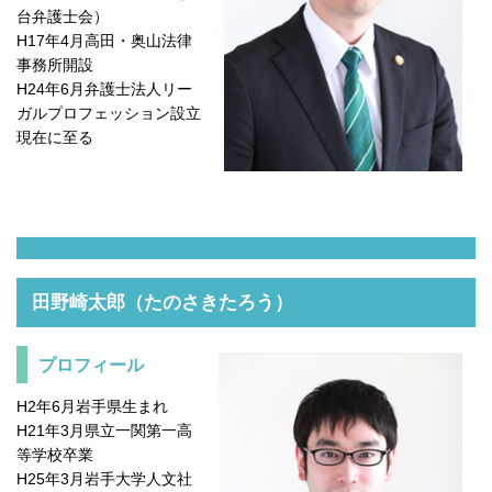
台弁護士会）
H17年4月高田・奥山法律
事務所開設
H24年6月弁護士法人リー
ガルプロフェッション設立
現在に至る
田野崎太郎（たのさきたろう）
プロフィール
H2年6月岩手県生まれ
H21年3月県立一関第一高
等学校卒業
H25年3月岩手大学人文社