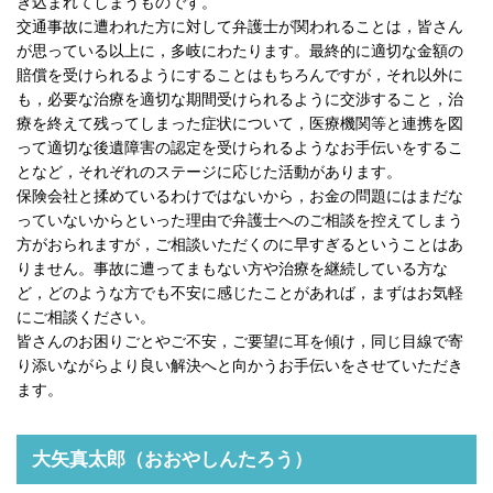
き込まれてしまうものです。
交通事故に遭われた方に対して弁護士が関われることは，皆さん
が思っている以上に，多岐にわたります。最終的に適切な金額の
賠償を受けられるようにすることはもちろんですが，それ以外に
も，必要な治療を適切な期間受けられるように交渉すること，治
療を終えて残ってしまった症状について，医療機関等と連携を図
って適切な後遺障害の認定を受けられるようなお手伝いをするこ
となど，それぞれのステージに応じた活動があります。
保険会社と揉めているわけではないから，お金の問題にはまだな
っていないからといった理由で弁護士へのご相談を控えてしまう
方がおられますが，ご相談いただくのに早すぎるということはあ
りません。事故に遭ってまもない方や治療を継続している方な
ど，どのような方でも不安に感じたことがあれば，まずはお気軽
にご相談ください。
皆さんのお困りごとやご不安，ご要望に耳を傾け，同じ目線で寄
り添いながらより良い解決へと向かうお手伝いをさせていただき
ます。
大矢真太郎（おおやしんたろう）