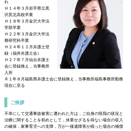
れ
Ｈ１４年３月岩手県立黒
沢尻北高校卒業
Ｈ１８年３月金沢大学法
学部卒業
Ｈ２２年３月金沢大学法
務研究科卒業
Ｈ２４年１２月弁護士登
録（福井弁護士会）
Ｈ２７年７月仙台弁護士
会に登録換え，当事務所
入所
Ｒ１年８月福島県弁護士会に登録換え，当事務所福島事務所勤務
現在に至る
ご挨拶
不幸にして交通事故被害に遭われた方は，ご自身の怪我の状況と
治療に関することを初めとして，休業せざるを得ない場合の収入
の確保，家事育児への支障，万が一後遺障害が残った場合の補償